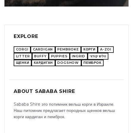
EXPLORE
CORGI
CARDIGAN
PEMBROKE
КОРГИ
A-ZOI
LITTER
BUFFY
PUPPIES
INGRID
וולש קורגי
ЩЕНКИ
КАРДИГАН
DOGSHOW
ПЕМБРОК
ABOUT SABABA SHIRE
Sababa Shire это потимник вельш корги в Израиле.
Наш питомник предлагает породных щенков вельш
корги кардиган и пемброк.