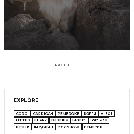
PAGE 1 OF 1
EXPLORE
CORGI
CARDIGAN
PEMBROKE
КОРГИ
A-ZOI
LITTER
BUFFY
PUPPIES
INGRID
וולש קורגי
ЩЕНКИ
КАРДИГАН
DOGSHOW
ПЕМБРОК