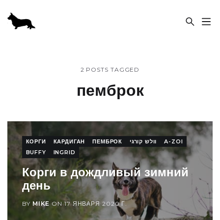
ПИТОМНИК «SABABA SHIRE»
2 POSTS TAGGED
пемброк
КОРГИ
КАРДИГАН
ПЕМБРОК
וולש קורגי
A-ZOI
BUFFY
INGRID
Корги в дождливый зимний
день
BY
MIKE
ON
17 ЯНВАРЯ 2020 Г.