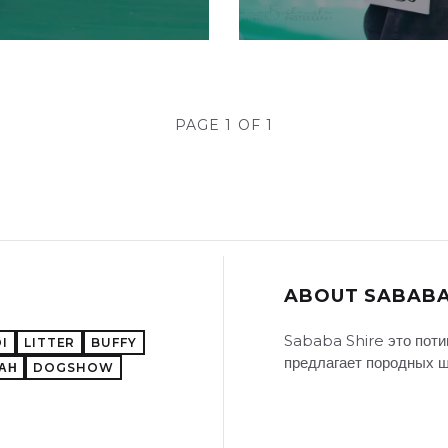
PAGE 1 OF 1
ABOUT SABABA
Sababa Shire это поти
I
LITTER
BUFFY
предлагает породных щ
АН
DOGSHOW