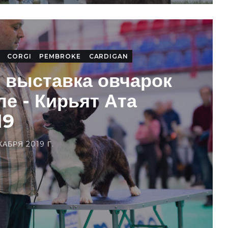
CORGI
PEMBROKE
CARDIGAN
 выставка овчарок
ле - Кирьят Ата
19
КАБРЯ 2019 Г.