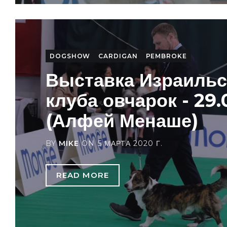
DOGSHOW
CARDIGAN
PEMBROKE
Выставка Израильс
клуба овчарок - 29
(Алфей Менаше)
BY
MIKE
ON
5 МАРТА 2020 Г.
READ MORE