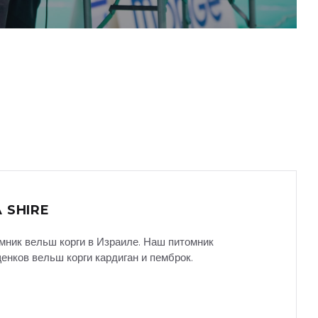
 SHIRE
мник вельш корги в Израиле. Наш питомник
енков вельш корги кардиган и пемброк.