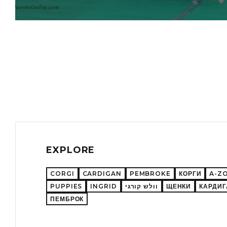
EXPLORE
CORGI
CARDIGAN
PEMBROKE
КОРГИ
A-ZO
PUPPIES
INGRID
וולש קורגי
ЩЕНКИ
КАРДИГ
ПЕМБРОК