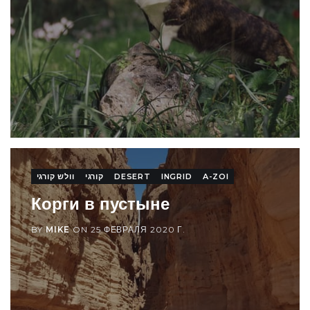
וולש קורגי
קורגי
DESERT
INGRID
A-ZOI
Корги в пустыне
BY
MIKE
ON
25 ФЕВРАЛЯ 2020 Г.