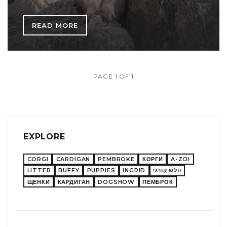
READ MORE
PAGE 1 OF 1
EXPLORE
CORGI
CARDIGAN
PEMBROKE
КОРГИ
A-ZOI
LITTER
BUFFY
PUPPIES
INGRID
וולש קורגי
ЩЕНКИ
КАРДИГАН
DOGSHOW
ПЕМБРОК