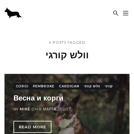
ПИТОМНИК «SABABA SHIRE»
4 POSTS TAGGED
וולש קורגי
CORGI
PEMBROKE
CARDIGAN
וולש קורגי
קורגי
Весна и корги
BY
MIKE
ON
8 МАРТА 2020 Г.
READ MORE