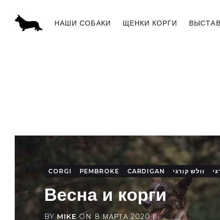
НАШИ СОБАКИ
ЩЕНКИ КОРГИ
ВЫСТА
ПИТОМНИК «SABABA SHIRE»
CORGI
PEMBROKE
CARDIGAN
וולש קורגי
גי
Весна и корги
BY
MIKE
ON
8 МАРТА 2020 Г.