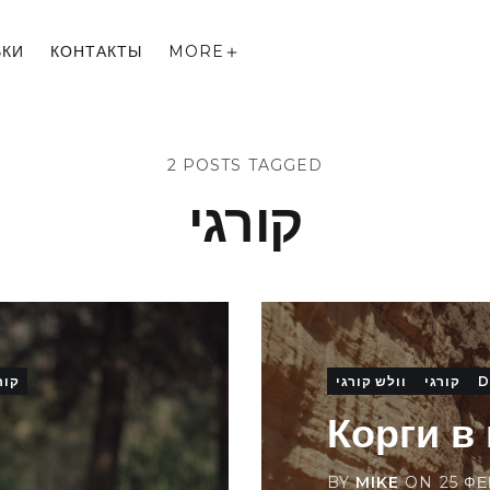
ВКИ
КОНТАКТЫ
MORE
2 POSTS TAGGED
קורגי
קור
וולש קורגי
קורגי
D
Корги в
BY
MIKE
ON
25 ФЕ