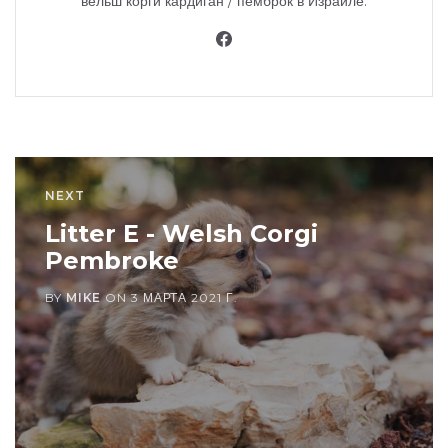
вельш корги кардиган / пемброк в Израиле.
NEXT
Litter E - Welsh Corgi
Pembroke
BY
MIKE
ON
3 МАРТА 2021 Г.