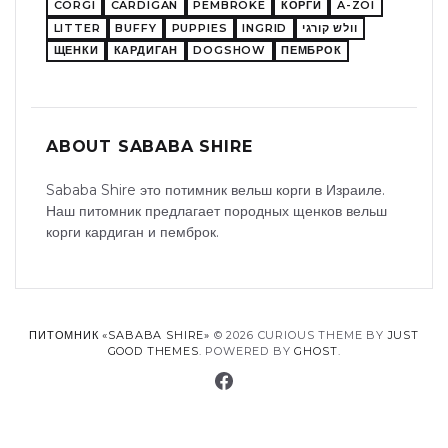
CORGI
CARDIGAN
PEMBROKE
КОРГИ
A-ZOI
LITTER
BUFFY
PUPPIES
INGRID
וולש קורגי
ЩЕНКИ
КАРДИГАН
DOGSHOW
ПЕМБРОК
ABOUT SABABA SHIRE
Sababa Shire это потимник вельш корги в Израиле.
Наш питомник предлагает породных щенков вельш
корги кардиган и пемброк.
ПИТОМНИК «SABABA SHIRE»
© 2026 CURIOUS THEME BY
JUST
GOOD THEMES
. POWERED BY
GHOST
.