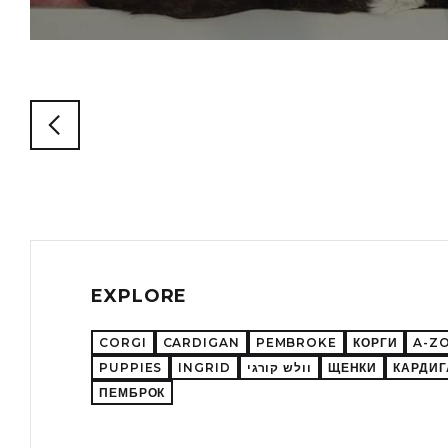
EXPLORE
CORGI
CARDIGAN
PEMBROKE
КОРГИ
A-ZO
PUPPIES
INGRID
וולש קורגי
ЩЕНКИ
КАРДИГ
ПЕМБРОК