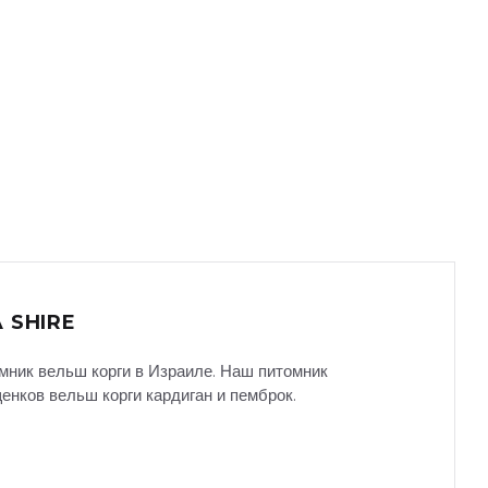
 SHIRE
мник вельш корги в Израиле. Наш питомник
енков вельш корги кардиган и пемброк.