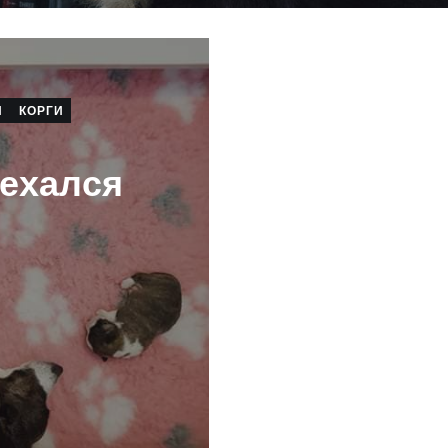
И
КОРГИ
ехался