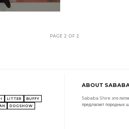
PAGE 2 OF 2
ABOUT SABABA
Sababa Shire это поти
I
LITTER
BUFFY
предлагает породных щ
АН
DOGSHOW