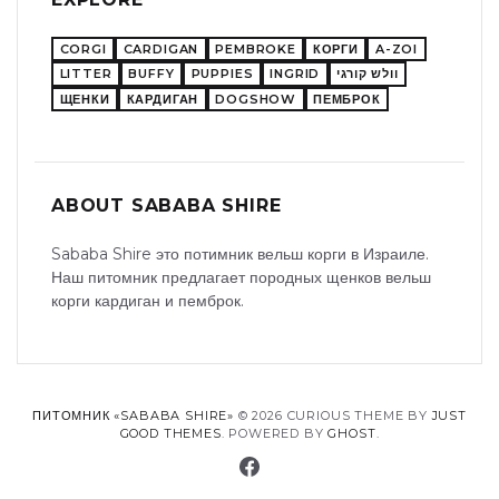
CORGI
CARDIGAN
PEMBROKE
КОРГИ
A-ZOI
LITTER
BUFFY
PUPPIES
INGRID
וולש קורגי
ЩЕНКИ
КАРДИГАН
DOGSHOW
ПЕМБРОК
ABOUT SABABA SHIRE
Sababa Shire это потимник вельш корги в Израиле.
Наш питомник предлагает породных щенков вельш
корги кардиган и пемброк.
ПИТОМНИК «SABABA SHIRE»
© 2026 CURIOUS THEME BY
JUST
GOOD THEMES
. POWERED BY
GHOST
.