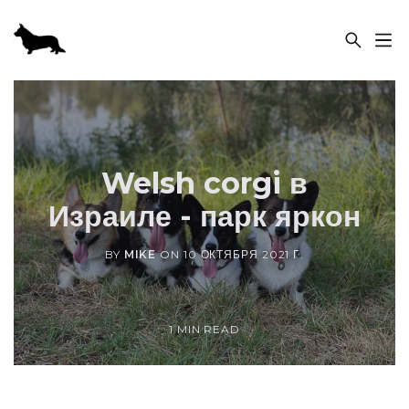
ПИТОМНИК «SABABA SHIRE»
Welsh corgi в
Израиле - парк яркон
BY
MIKE
ON
10 ОКТЯБРЯ 2021 Г.
1 MIN READ